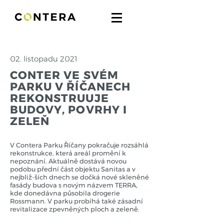
02. listopadu 2021
CONTER VE SVÉM
PARKU V ŘÍČANECH
REKONSTRUUJE
BUDOVY, POVRHY I
ZELEŇ
V Contera Parku Říčany pokračuje rozsáhlá
rekonstrukce, která areál promění k
nepoznání. Aktuálně dostává novou
podobu přední část objektu Sanitas a v
nejbliž-ších dnech se dočká nové skleněné
fasády budova s novým názvem TERRA,
kde donedávna působila drogerie
Rossmann. V parku probíhá také zásadní
revitalizace zpevněných ploch a zeleně.