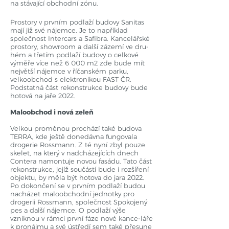
na stávající obchodní zónu.
Prostory v prvním podlaží budovy Sanitas
mají již své nájemce. Je to například
společnost Intercars a Safibra. Kancelářské
prostory, showroom a další zázemí ve dru-
hém a třetím podlaží budovy o celkové
výměře více než 6 000 m2 zde bude mít
největší nájemce v říčanském parku,
velkoobchod s elektronikou FAST ČR.
Podstatná část rekonstrukce budovy bude
hotová na jaře 2022.
Maloobchod i nová zeleň
Velkou proměnou prochází také budova
TERRA, kde ještě donedávna fungovala
drogerie Rossmann. Z té nyní zbyl pouze
skelet, na který v nadcházejících dnech
Contera namontuje novou fasádu. Tato část
rekonstrukce, jejíž součástí bude i rozšíření
objektu, by měla být hotova do jara 2022.
Po dokončení se v prvním podlaží budou
nacházet maloobchodní jednotky pro
drogerii Rossmann, společnost Spokojený
pes a další nájemce. O podlaží výše
vzniknou v rámci první fáze nové kance-láře
k pronájmu a své ústředí sem také přesune