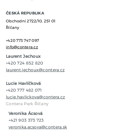
​ČESKÁ REPUBLIKA
Obchodní 2722/10,
251 01
Říčany
+420 773 747 097
info@contera.cz
Laurent Jechoux
+420 724 852 820
laurent.jechoux@contera.cz
Lucie Havlíčková
+420 777 482 071
lucie.havlickova@contera.cz
Contera Park Říčany
Veronika Ácsová
+421 903 373 723
veronika.acsova@contera.sk