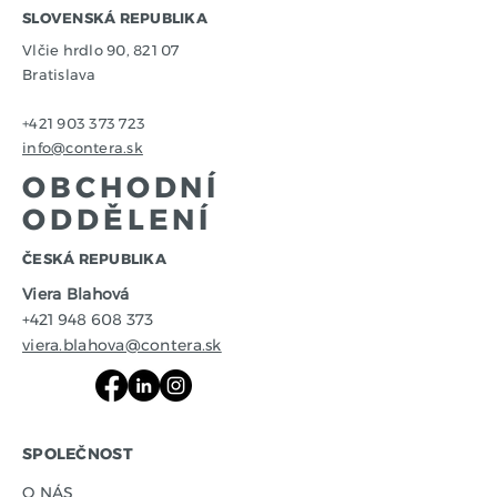
SLOVENSKÁ REPUBLIKA
Vlčie hrdlo 90, 821 07
Bratislava
+421 903 373 723
info@contera.sk
OBCHODNÍ
ODDĚLENÍ
​ČESKÁ REPUBLIKA
Viera Blahová
+421 948 608 373
viera.blahova@contera.sk
SPOLEČNOST
O NÁS