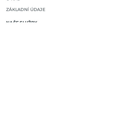
ZÁKLADNÍ ÚDAJE
NAŠE SLUŽBY
PRONÁJEM
BUILT-TO-SUIT
NAŠE PORTFOLIO
INDUSTRIÁLNÍ PARKY
- CONTERA PARK HUSTOPEČE
- CONTERA PARK MOŠNOV
- CONTERA PARK OSTRAVA CITY
- CONTERA PARK OSTRAVA D1
- CONTERA PARK ŘÍČANY
- CONTERA PARK TEPLICE