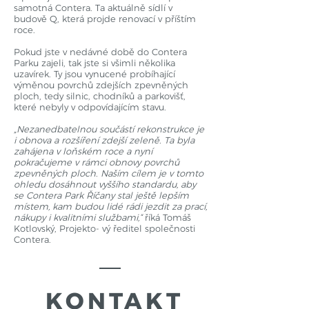
samotná Contera. Ta aktuálně sídlí v
budově Q, která projde renovací v příštím
roce.
Pokud jste v nedávné době do Contera
Parku zajeli, tak jste si všimli několika
uzavírek. Ty jsou vynucené probíhající
výměnou povrchů zdejších zpevněných
ploch, tedy silnic, chodníků a parkovišť,
které nebyly v odpovídajícím stavu.
„Nezanedbatelnou součástí rekonstrukce je
i obnova a rozšíření zdejší zeleně. Ta byla
zahájena v loňském roce a nyní
pokračujeme v rámci obnovy povrchů
zpevněných ploch. Naším cílem je v tomto
ohledu dosáhnout vyššího standardu, aby
se Contera Park Říčany stal ještě lepším
místem, kam budou lidé rádi jezdit za prací,
nákupy i kvalitními službami,“
říká Tomáš
Kotlovský, Projekto- vý ředitel společnosti
Contera.
KONTAKT