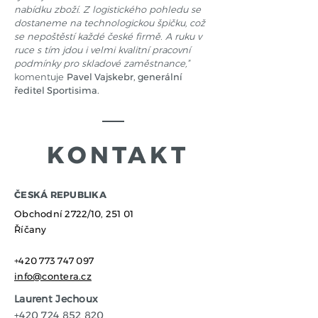
nabídku zboží. Z logistického pohledu se
dostaneme na technologickou špičku, což
se nepoštěstí každé české firmě. A ruku v
ruce s tím jdou i velmi kvalitní pracovní
podmínky pro skladové zaměstnance,”
komentuje
Pavel Vajskebr, generální
ředitel Sportisima.
KONTAKT
​ČESKÁ REPUBLIKA
Obchodní 2722/10,
251 01
Říčany
+420 773 747 097
info@contera.cz
Laurent Jechoux
+420 724 852 820