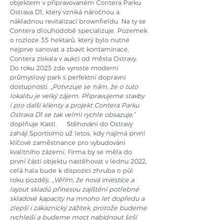
objektem v připravovaném Contera Parku
Ostrava D1, který vzniká náročnou a
nákladnou revitalizací brownfieldu. Na ty se
Contera dlouhodobě specializuje. Pozemek
o rozloze 35 hektarů, který bylo nutné
nejprve sanovat a zbavit kontaminace,
Contera získala v aukci od města Ostravy.
Do roku 2023 zde vyroste moderní
průmyslový park s perfektní dopravní
dostupností. „
Potvrzuje se nám, že o tuto
lokalitu je velký zájem. Připravujeme stavby
i pro další klienty a projekt Contera Parku
Ostrava D1 se tak velmi rychle obsazuje,“
doplňuje Kastl. Stěhování do Ostravy
zahájí Sportisimo už letos, kdy najímá první
klíčové zaměstnance pro vybudování
kvalitního zázemí. Firma by se měla do
první části objektu nastěhovat v lednu 2022,
celá hala bude k dispozici zhruba o půl
roku později.
„Věřím, že nová investice a
layout skladů přinesou zajištění potřebné
skladové kapacity na mnoho let dopředu a
zlepší i zákaznický zážitek, protože budeme
rychlejší a budeme moct nabídnout širší