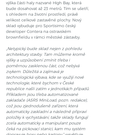
výška části haly nazvané High Bay, která
bude dosahovat až 23 metrů. Tím se ušetří,
s ohledem na životní prostředí, právě
velikost celkové zastavěné plochy. Nový
sklad vybuduje pro Sportisimo český
developer Contera na ostravském
brownfieldu v rámci městské zástavby.
„
Netypický bude sklad nejen z pohledu
architektury stavby. Tam můžeme kromě
výšky a uzpůsobení zmínit třeba i
poměrnou zasklenou část, což nebývá
zvykem. Důležitá a zajímavá je
technologická výbava, kde se využijí nové
technologie, které bychom v České
republice našli zatím v jednotkách případů.
Příkladem jsou třeba automatizované
zakladače (ASRS MiniLoad, pozn. redakce),
což jsou zjednodušeně zařízení, která
automaticky zaskladní a následně připraví
položky k vychystávání, takže sklady fungují
zcela automaticky a manipulant pouze
čeká na pickovací stanici, kam mu systém
dopravuje boxy nebo kartony,”
vysvětluje