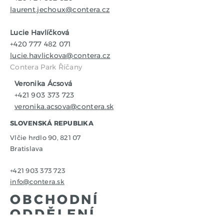
laurent.jechoux@contera.cz
Lucie Havlíčková
+420 777 482 071
lucie.havlickova@contera.cz
Contera Park Říčany
Veronika Ácsová
+421 903 373 723
veronika.acsova@contera.sk
SLOVENSKÁ REPUBLIKA
Vlčie hrdlo 90, 821 07
Bratislava
+421 903 373 723
info@contera.sk
OBCHODNÍ
ODDĚLENÍ